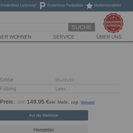
Kostenfreie Lieferung*
Kostenlose Parkplätze
Markenhersteller
SUCHE
NER WOHNEN
SERVICE
ÜBER UNS
Größe
65x32x10
Füllung
Latex
Preis:
149,95 €
inkl. MwSt., zzgl.
Versand
Auf die Merkliste
Hersteller