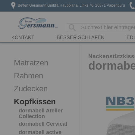
Betten Gersmann GmbH, Hauptkanal Links 76, 26871 Papenburg
KONTAKT
BESSER SCHLAFEN
ED
Nackenstützkis
Matratzen
dormabel
Rahmen
Zudecken
Kopfkissen
dormabell Atelier
Collection
dormabell Cervical
dormabell active