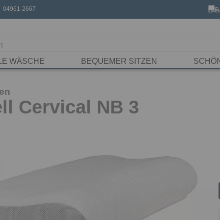
04961-2667
LE WÄSCHE
BEQUEMER SITZEN
SCHÖ
sen
l Cervical NB 3