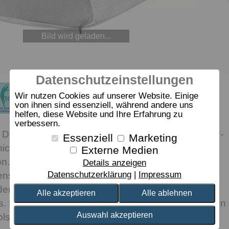
Bild wird geladen...
Datenschutzeinstellungen
Wir nutzen Cookies auf unserer Website. Einige
von ihnen sind essenziell, während andere uns
helfen, diese Website und Ihre Erfahrung zu
verbessern.
 Die Kombi aus ergonomischer Profilplatte (Talalay-
Essenziell
Marketing
icht (Spezialschaum) stützt Ihren Kopf perfekt in
Externe Medien
on. So eignet sich dieses Latexkissen vor allem für
Details anzeigen
Datenschutzerklärung
Impressum
nschläfer mit weichen bis mittelfesten Matratzen.
ert das dormabell Cervical NB 3 Wärme- und
Alle akzeptieren
Alle ablehnen
us. Dank des Kissenbezugs mit Klimaband genießen
Auswahl akzeptieren
holsames, angenehmes Schlafklima.