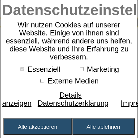
Datenschutzeinste
0
SUCHE
Wir nutzen Cookies auf unserer
Website. Einige von ihnen sind
essenziell, während andere uns helfen,
Schaummatratze
diese Website und Ihre Erfahrung zu
dormabell Innova Air C 20
verbessern.
Essenziell
Marketing
Externe Medien
Details
anzeigen
Datenschutzerklärung
Impr
Alle akzeptieren
Alle ablehnen