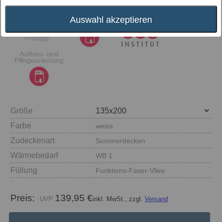
Auswahl akzeptieren
Größe
Farbe
weiss
Zudeckenart
Sommerdecken
Wärmebedarf
WB 1
Füllung
Funktions-Faser-Vlies
Preis:
139,95 €
inkl. MwSt., zzgl.
Versand