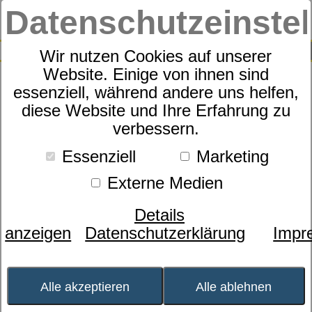
Datenschutzeinste
0
SUCHE
Wir nutzen Cookies auf unserer
Website. Einige von ihnen sind
essenziell, während andere uns helfen,
Zudecke
diese Website und Ihre Erfahrung zu
dormabell active air - Faser,
verbessern.
Solo
Essenziell
Marketing
Externe Medien
Details
anzeigen
Datenschutzerklärung
Impr
Alle akzeptieren
Alle ablehnen